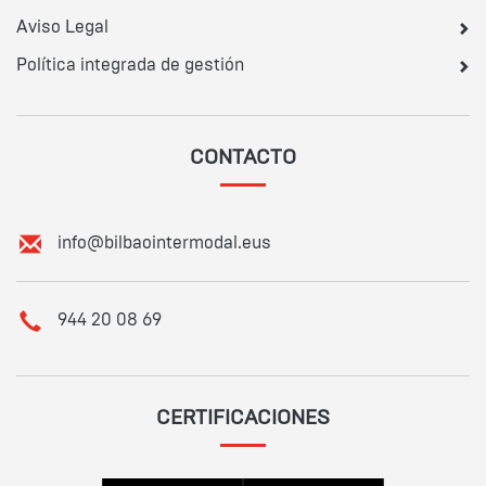
Aviso Legal
Política integrada de gestión
CONTACTO
E
info@bilbaointermodal.eus
m
a
i
T
944 20 08 69
l
e
:
l
é
f
CERTIFICACIONES
o
n
o