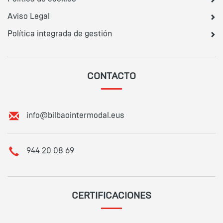
Aviso Legal
Política integrada de gestión
CONTACTO
E
info@bilbaointermodal.eus
m
a
i
T
944 20 08 69
l
e
:
l
é
f
CERTIFICACIONES
o
n