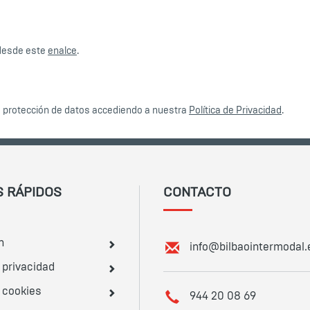
 desde este
enalce
.
e protección de datos accediendo a nuestra
Política de Privacidad
.
 RÁPIDOS
CONTACTO
n
E
info@bilbaointermodal.
m
e privacidad
a
e cookies
i
T
944 20 08 69
l