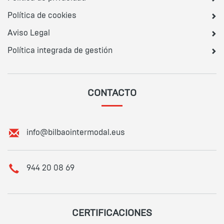
Política de cookies
Aviso Legal
Política integrada de gestión
CONTACTO
E
info@bilbaointermodal.eus
m
a
i
T
944 20 08 69
l
e
:
l
é
f
CERTIFICACIONES
o