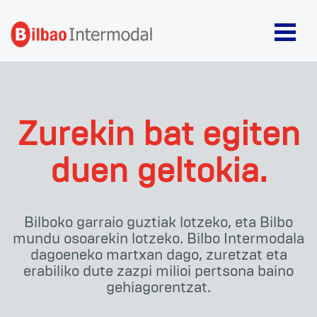
Zurekin bat egiten
duen geltokia.
Bilboko garraio guztiak lotzeko, eta Bilbo
mundu osoarekin lotzeko. Bilbo Intermodala
dagoeneko martxan dago, zuretzat eta
erabiliko dute zazpi milioi pertsona baino
gehiagorentzat.