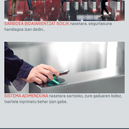
SARBIDEA BIDAIARIENTZAT SOILIK
nasetara. segurtasuna
handiagoa izan dadin..
SISTEMA ADIMENDUNA
nasetara sartzeko, zure gailuaren bidez,
txartela inprimatu behar izan gabe.