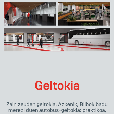
Geltokia
Zain zeuden geltokia. Azkenik, Bilbok badu
merezi duen autobus-geltokia: praktikoa,