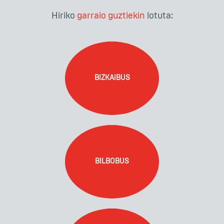
Hiriko
garraio guztiekin
lotuta:
BIZKAIBUS
BILBOBUS