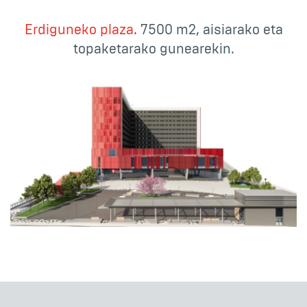
Erdiguneko plaza
. 7500 m2, aisiarako eta
topaketarako gunearekin.