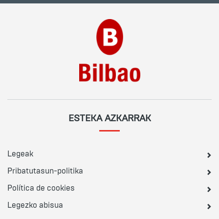
ESTEKA AZKARRAK
Legeak
Pribatutasun-politika
Política de cookies
Legezko abisua