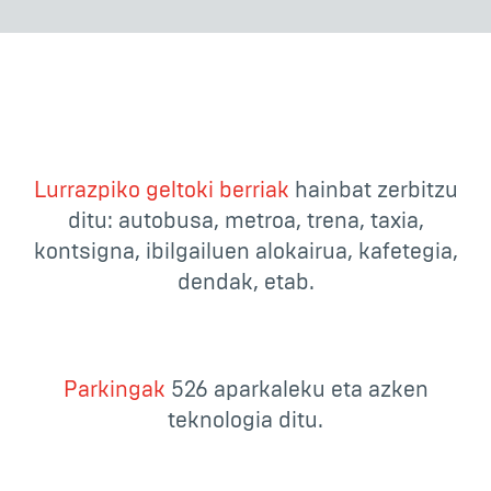
Lurrazpiko geltoki berriak
hainbat zerbitzu
ditu: autobusa, metroa, trena, taxia,
kontsigna, ibilgailuen alokairua, kafetegia,
dendak, etab.
Parkingak
526 aparkaleku eta azken
teknologia ditu.