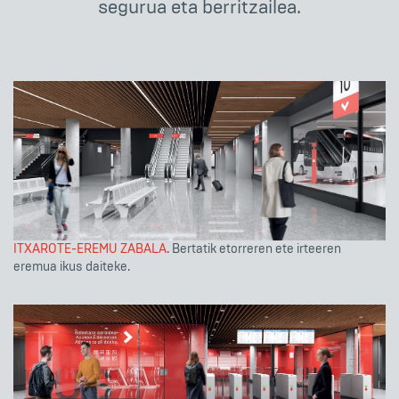
segurua eta berritzailea.
ITXAROTE-EREMU ZABALA
. Bertatik etorreren ete irteeren
eremua ikus daiteke.