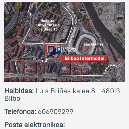
Helbidea:
Luis Briñas kalea 8 - 48013
Bilbo
Telefonoa:
606909299
Posta elektronikoa: