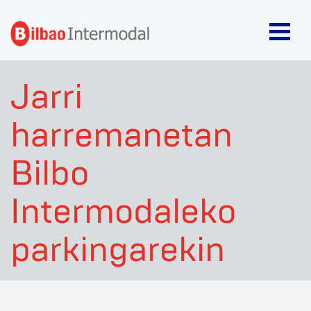
Jarri
harremanetan
Bilbo
Intermodaleko
parkingarekin