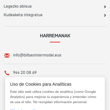
Legezko abisua
Kudeaketa integratua
HARREMANAK
P
info@bilbaointermodal.eus
o
s
t
T
944 20 08 69
a
e
e
l
Uso de Cookies para Analíticas
l
e
Este sitio web utiliza cookies de analítica (como Google
e
f
ZIURTAGIRIAK
Analytics) para mejorar tu experiencia y entender cómo
k
o
se usa el sitio. No recopilan información personal.
t
n
r