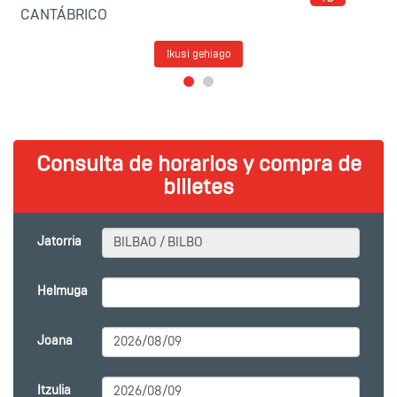
CANTÁBRICO
Ikusi gehiago
Consulta de horarios y compra de
billetes
Jatorria
Helmuga
Joana
Itzulia